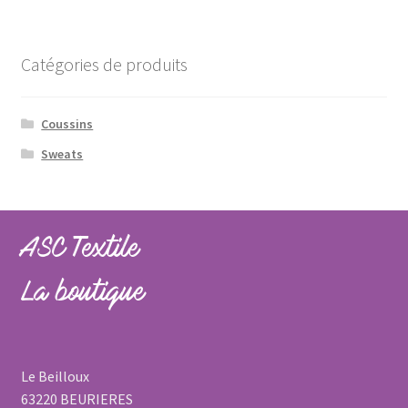
Catégories de produits
Coussins
Sweats
ASC Textile
La boutique
Le Beilloux
63220 BEURIERES